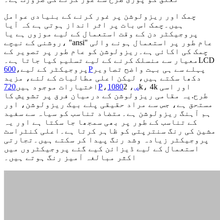
چمک اور ریزولوشن پر غور کرنے کے بنیادی عوامل
ہیں۔چمک اس بات پر اثر انداز ہوتی ہے کہ آیا
پروجیکٹر دن کے وقت استعمال کے لیے موزوں ہے یا
روشنی کے نیچے، "ansi" عام طور پر استعمال ہونے والی
چمک کی اکائی ہے۔ریزولوشن کو عام طور پر تصویر کے
معیار سے منسلک کرنے کے لیے تسلیم کیا جاتا ہے۔LCD
پہلے سے ہی بہت واضح تصاویر
600P
پروجیکٹر کے لیے،
دکھا سکتے ہیں، لیکن اعلی مطالبات کے لئے، مزید
1080ص
، 2k، 4k اور اسی
،
720P
اختیارات موجود ہیں
طرح.یہ مقامی ریزولوشن کے درمیان فرق پر تشویش کا
مستحق ہے، جس سے مراد حقیقی پلے بیک ریزولوشن، اور
ہم آہنگ ریزولوشن ہے۔متضاد تناسب کو سیاہ سے سفید
کے تناسب کے طور پر بھی سمجھا جا سکتا ہے اور یہ
مشین کی رنگ سنترپتی کو ظاہر کرتا ہے۔اعلی کنٹراسٹ
پروجیکٹر زیادہ وشد رنگ پیدا کر سکتے ہیں۔تجارتی
استعمال کے لیے ڈیزائن کیے گئے پروجیکٹروں میں
اکثر مبالغہ آمیز رنگ ہوتے ہیں۔