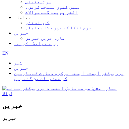
سرٹیفکیٹس
ہمیں کیوں منتخب کریں۔
اکثر پوچھے گئے سوالات
معاملہ
کیس اسٹڈی
سری لنکا کے دورے کا معاملہ
خبریں
تازہ ترین خبریں
ہم سے رابطہ کریں۔
EN
گھر
خبریں
پروجیکٹر آہستہ آہستہ مرکزی دھارے کے صارفین
کی مصنوعات بن گئے ہیں
خبریں
خبریں