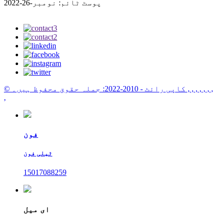
پوسٹ ٹائم: نومبر-26-2022
, , , , , , ,
© کاپی رائٹ - 2010-2022: جملہ حقوق محفوظ ہیں۔
,
فون
ٹیلی فون
15017088259
ای میل