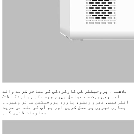
بلاشبہ، پروجیکٹر کی کارکردگی کو متاثر کرنے والے
اور بھی بہت سے عوامل ہیں، جیسے کہ ہم آہنگ آلات/
انٹرفیس، تھرو ریشو، پاور، پروجیکشن سائز وغیرہ۔
ہماری خبروں پر عمل کریں اور ہم آپ کو جلد ہی مزید
معلومات لائیں گے۔