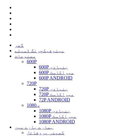
گھر
مینوفیکچرنگ ڈسپلے
مصنوعات
600P
600P بنیادی
600P میراکاسٹ
600P ANDROID
720P
720P بنیادی
720P میراکاسٹ
72P ANDROID
1080ص
1080P بنیادی
1080P میراکاسٹ
1080P ANDROID
ہمارے بارے میں
کمپنی پروفائل