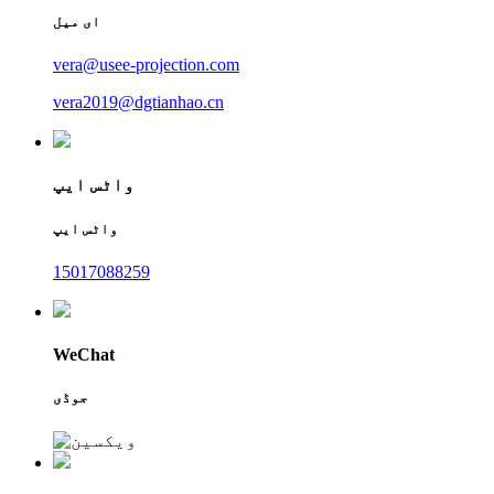
ای میل
vera@usee-projection.com
vera2019@dgtianhao.cn
واٹس ایپ
واٹس ایپ
15017088259
WeChat
جوڈی