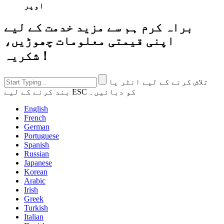
اوپر
براہ کرم ہم سے مزید خدمت کے لیے
اپنی قیمتی معلومات چھوڑیں،
شکریہ！
تلاش کرنے کے لیے انٹر یا
بند کرنے کے لیے ESC کو دبائیں۔
English
French
German
Portuguese
Spanish
Russian
Japanese
Korean
Arabic
Irish
Greek
Turkish
Italian