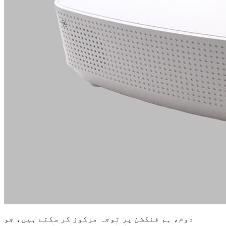
دوم، ہم فنکشن پر توجہ مرکوز کر سکتے ہیں، جو