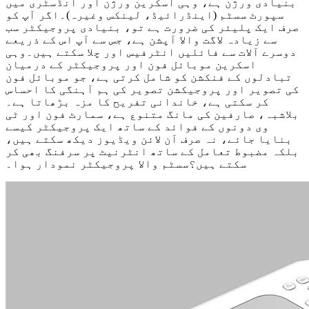
بنیادی ورژن ہے، وہی اسکرین ورژن اور انڈسٹری میں
سپورٹ سسٹم (اینڈرائیڈ، لینکس وغیرہ)۔اگر آپ کو
صرف ایک پلیئر کی ضرورت ہے تو، بنیادی پروجیکٹر سب
سے زیادہ لاگت والا آپشن ہے، جس سے آپ اس کے ذریعے
دوسرے آلات سے فائلیں انٹرفیس اور چلا سکتے ہیں۔وہی
اسکرین موبائل فون اور پروجیکٹر کے درمیان
تبادلوں کے فنکشن کو شامل کرتی ہے، جو موبائل فون
کی تصویر اور پروجیکشن تصویر کی ہم آہنگی کا احساس
کر سکتی ہے، خاندانی تفریح ​​کا مزہ بڑھاتا ہے۔
بلاشبہ، صارفین کی مانگ متنوع ہے، سمارٹ فون اور ٹی
وی دونوں کے فوائد کے ساتھ ایک پروجیکٹر کیسے
بنایا جائے، نہ صرف آن لائن ویڈیوز دیکھ سکتے ہیں،
بلکہ مضبوط تعامل کے ساتھ انٹرنیٹ پر سرفنگ بھی کر
سکتے ہیں؟سسٹم والا پروجیکٹر نمودار ہوا۔