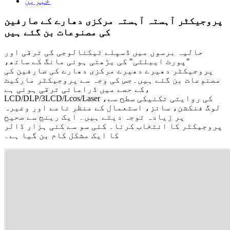
خبریں
پروجیکٹر آہستہ آہستہ مرکزی دھارے کے صارفین
کی مصنوعات بن گئے ہیں
حالیہ برسوں میں ڈسپلے ٹیکنالوجی کی ترقی اور
"پورٹ ایبلٹی" کی بڑھتی ہوئی مانگ کے ساتھ،
پروجیکٹر دھیرے دھیرے مرکزی دھارے کی صارفین کی
مصنوعات بن گئے ہیں۔جس کی وجہ سے پروجیکٹر مارکیٹ
کے حصے میں ڈرامائی ترقی ہوئی ہے،
LCD/DLP/3LCD/Lcos/Laser کی روایتی تکنیکی سطح سے،
لوگ فنکشن، سائز، استعمال کے منظر نامے اور وغیرہ
پر زیادہ توجہ دیتے ہیں۔ ایک رینج سے صحیح
پروجیکٹر کا انتخاب کرنا۔ کئی سو سے کئی ہزار ڈالر
کا ایک مشکل کام بن گیا ہے۔