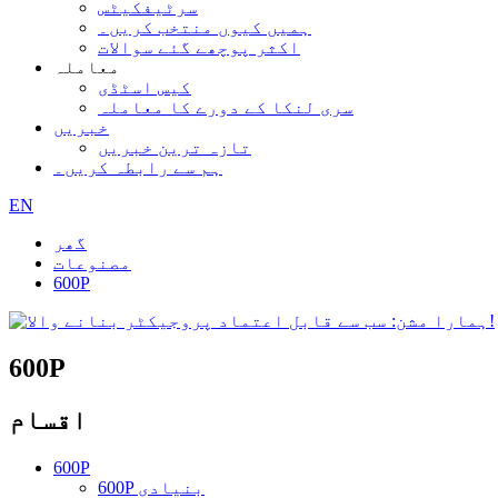
سرٹیفکیٹس
ہمیں کیوں منتخب کریں۔
اکثر پوچھے گئے سوالات
معاملہ
کیس اسٹڈی
سری لنکا کے دورے کا معاملہ
خبریں
تازہ ترین خبریں
ہم سے رابطہ کریں۔
EN
گھر
مصنوعات
600P
600P
اقسام
600P
600P بنیادی