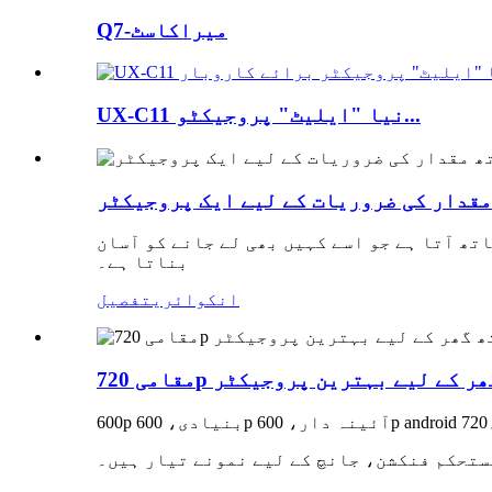
Q7-میراکاسٹ
UX-C11 نیا "ایلیٹ" پروجیکٹو...
مقدار کی ضروریات کے لیے ایک پروجیکٹر
ھ آتا ہے جو اسے کہیں بھی لے جانے کو آسان
بناتا ہے۔
انکوائری
تفصیل
ساتھ گھر کے لیے بہترین پروجیکٹر
ستحکم فنکشن، جانچ کے لیے نمونے تیار ہیں۔