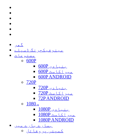
گھر
مینوفیکچرنگ ڈسپلے
مصنوعات
600P
600P بنیادی
600P میراکاسٹ
600P ANDROID
720P
720P بنیادی
720P میراکاسٹ
72P ANDROID
1080ص
1080P بنیادی
1080P میراکاسٹ
1080P ANDROID
ہمارے بارے میں
کمپنی پروفائل