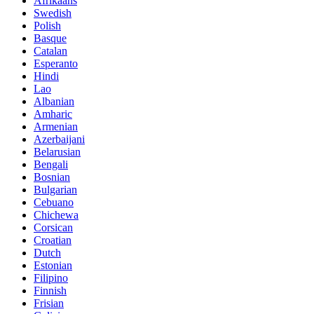
Afrikaans
Swedish
Polish
Basque
Catalan
Esperanto
Hindi
Lao
Albanian
Amharic
Armenian
Azerbaijani
Belarusian
Bengali
Bosnian
Bulgarian
Cebuano
Chichewa
Corsican
Croatian
Dutch
Estonian
Filipino
Finnish
Frisian