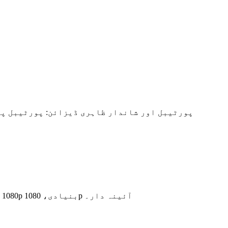
پورٹیبل اور شاندار ظاہری ڈیزائن: پورٹیبل پرو
600p بنیادی، 600p آئینہ دار، 600p android سسٹم کی حمایت کریں۔720p بنیادی، 720p مررنگ، 720p android، 1080p بنیادی، 1080p آئینہ دار۔