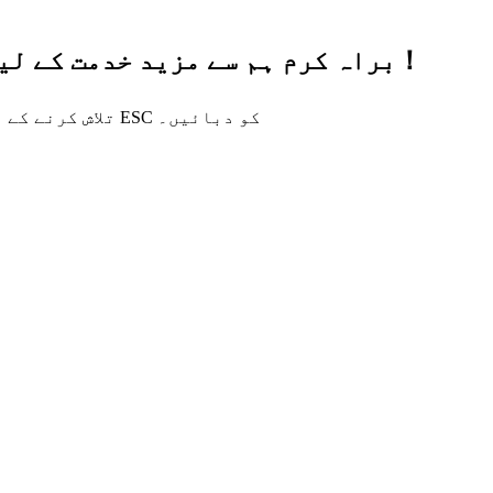
براہ کرم ہم سے مزید خدمت کے لیے اپنی قیمتی معلومات چھوڑیں، شکریہ！
تلاش کرنے کے لیے انٹر یا بند کرنے کے لیے ESC کو دبائیں۔