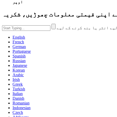
اوپر
English
French
German
Portuguese
Spanish
Russian
Japanese
Korean
Arabic
Irish
Greek
Turkish
Italian
Danish
Romanian
Indonesian
Czech