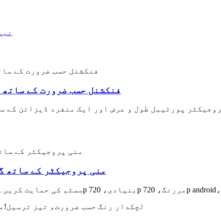
فنکشنل حسب ضرورت کے ساتھ 
جیکٹر پورٹیبل طول و عرض اور ایک منفرد ڈیزائن کے سات
مقامی 720p منی پروجیکٹر کے 
لچکدار رنگ حسب ضرورت، تیز ترسیل!م