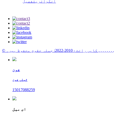
انکوائری
تفصیل
, , , , , , , ,
© کاپی رائٹ - 2010-2022: جملہ حقوق محفوظ ہیں۔
فون
ٹیلی فون
15017088259
ای میل