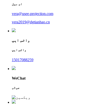
ای میل
vera@usee-projection.com
vera2019@dgtianhao.cn
واٹس ایپ
واٹس ایپ
15017088259
WeChat
جوڈی