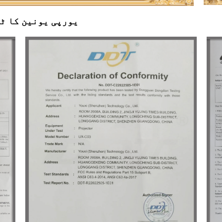
یورپی یونین کا ٹ