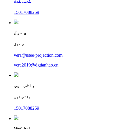
ٹیلی فون
15017088259
ای میل
ای میل
vera@usee-projection.com
vera2019@dgtianhao.cn
واٹس ایپ
واٹس ایپ
15017088259
WeChat