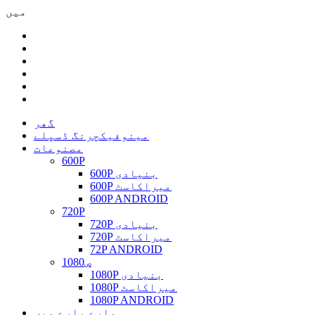
میں
گھر
مینوفیکچرنگ ڈسپلے
مصنوعات
600P
600P بنیادی
600P میراکاسٹ
600P ANDROID
720P
720P بنیادی
720P میراکاسٹ
72P ANDROID
1080ص
1080P بنیادی
1080P میراکاسٹ
1080P ANDROID
ہمارے بارے میں