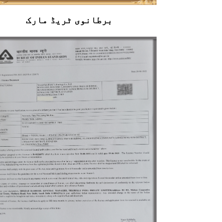
برطانوی ٹریڈ مارک