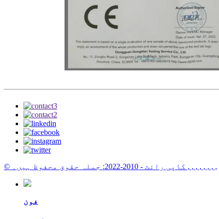
, , , , , , , ,
© کاپی رائٹ - 2010-2022: جملہ حقوق محفوظ ہیں۔
فون