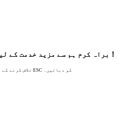
براہ کرم ہم سے مزید خدمت کے لیے اپنی قیمتی معلومات چھوڑیں، شکریہ！
تلاش کرنے کے لیے انٹر یا بند کرنے کے لیے ESC کو دبائیں۔