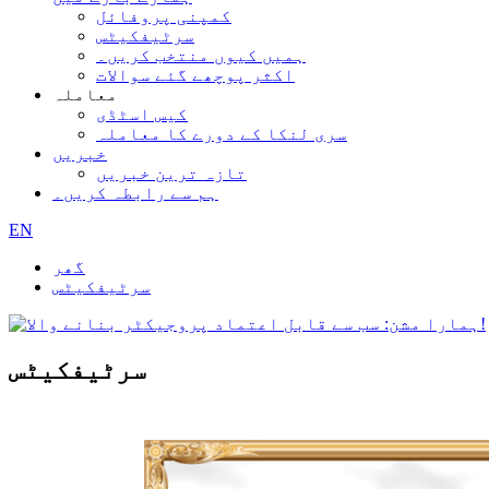
کمپنی پروفائل
سرٹیفکیٹس
ہمیں کیوں منتخب کریں۔
اکثر پوچھے گئے سوالات
معاملہ
کیس اسٹڈی
سری لنکا کے دورے کا معاملہ
خبریں
تازہ ترین خبریں
ہم سے رابطہ کریں۔
EN
گھر
سرٹیفکیٹس
سرٹیفکیٹس