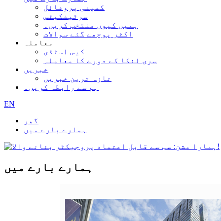
کمپنی پروفائل
سرٹیفکیٹس
ہمیں کیوں منتخب کریں۔
اکثر پوچھے گئے سوالات
معاملہ
کیس اسٹڈی
سری لنکا کے دورے کا معاملہ
خبریں
تازہ ترین خبریں
ہم سے رابطہ کریں۔
EN
گھر
ہمارے بارے میں
ہمارے بارے میں