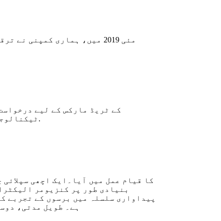
ٹیکنالوجی کمپنی، لمیٹڈ کے طور پر نامزد کیا گیا ہے، اہم کاروبار لتیم بیٹری کی درآمد اور برآمد ہے.
بنیادی طور پر کنزیومر الیکٹران
پیداواری سلسلہ میں برسوں کے تجربے کی 
ہے۔ طویل مدتی، دوست