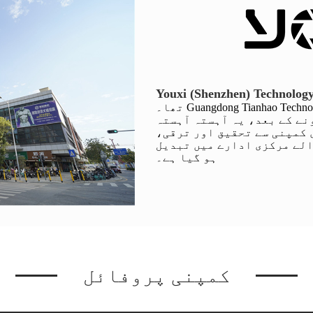
Youxi (Shenzhen) Technology
تھا۔ Guangdong Tianhao Technology Co., LTD کی برانچ کمپنی۔ڈونگ
نے کے بعد، یہ آہستہ آہستہ
 کمپنی سے تحقیق اور ترقی،
الے مرکزی ادارے میں تبدیل
ہو گیا ہے۔
کمپنی پروفائل