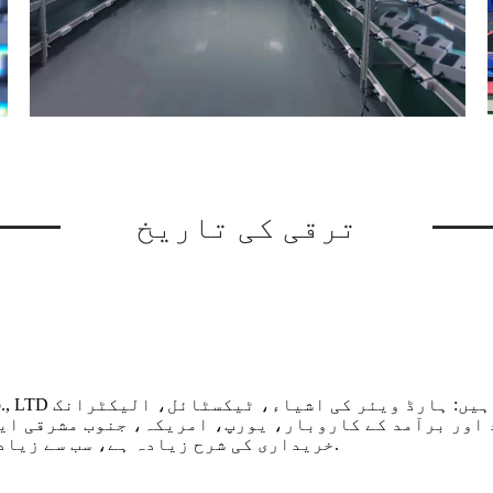
ترقی کی تاریخ
د اور برآمد کے کاروبار، یورپ، امریکہ، جنوب مشرقی ای
خریداری کی شرح زیادہ ہے، سب سے زیادہ حد تک گاہکوں کا اعتماد جیت لیا تھا.