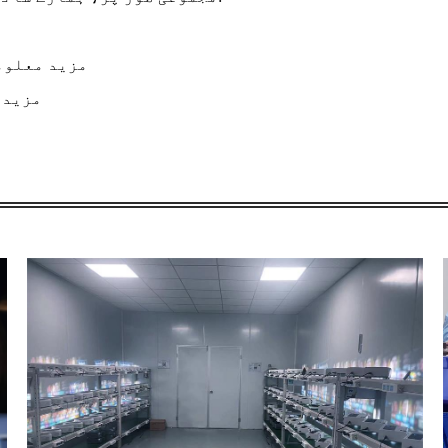
2، مزید معل
3، مز