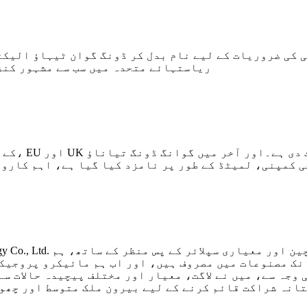
ریاستہائے متحدہ میں سب سے مشہور کنز
ک مصنوعات میں مصروف ہیں، اور اب ہم مائیکرو پروجیک
وجہ سے، میں نے لاگت، معیار اور مختلف پیچیدہ حالات سے 
انہ شراکت قائم کرنے کے لیے بیرون ملک متوسط ​​اور چھ