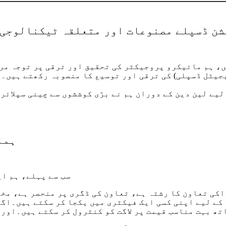
شن ڈسپلے مصنوعات اور متعلقہ ٹیکنالوجی 
، ہم مائیکرو پروجیکٹر کی تحقیق اور ترقی پر توجہ مر
یٹل ڈسپلی) کی ترقی اور توسیع کا منصوبہ رکھتے ہیں۔ 
ائدے کے لیے لین دین کے دوران ہم نے بڑی کوششوں سے چینی سپل
ہما
سب سے پہلے، ہم اپ
کی تعاون کا رشتہ ہے، تعاون کی ڈگری پر منحصر ہے، مخت
کے لیے اپنی کسی ایک فیکٹری میں یکجا کر سکتے ہیں۔اگر