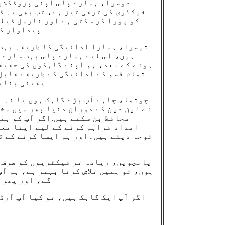
دوسرا، ہمارے پاس اپنی پروڈکشن 
کو پورا کر سکتی ہے اور نارمل ڈیل
پیداوار کا
تیسرا، ہمارا ادائیگی کا طریقہ بہت 
ہیں، اس لیے ہمارے پاس بہت سارے 
ہونے کے بعد، ہم اپنے گاہکوں کی حقیق
تمام قسم کے ادائیگی کے طریقے قابل 
یقینی بنایا
چوتھا، چاہے آپ بڑے گاہک ہوں یا نہ 
نے لین دین کے دوران دنیا بھر میں مخ
محافظ بن سکتے ہیں.اگر آپ کو ہما
امداد فراہم کرنے کے لیے اپنا معز
توجہ دیتے ہیں۔اور ہم ایسا کرنے کے ق
پانچویں، زیادہ تر فیکٹریوں کو صرف ا
ہوں، تو ہمیں تلاش کرنا بہتر ہے، ہم آ
گے، اور پھر 
اگر آپ ایک گاہک ہیں، تو کیا آپ آرڈ