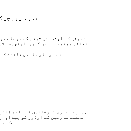
اب ہم پروجیک
کمپنی کے ابتدائی ترقی کے مرحلے میں
متعلقہ مصنوعات اور کاروبار (جیسے ڈیج
Youxi Tech نے ہر بار باہمی ف
ہمارے معاون کارخانوں کے ساتھ اشترا
مختلف صارفین کے آرڈرز کو پیداوار 
کے ساتھ بہت مناسب قیمت پر لاگت کو کنٹرول کر سکتے ہیں۔اور ترسیل کا متحد انتظام کیا جا سکتا ہے.