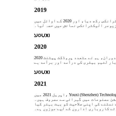
2019
مئی 2019 میں، ہماری کمپنی نے ترقی کی ضروریات کے لیے نام بدل کر ڈونگ گوان ٹیہاؤ الیکٹرانکس رکھ دیا، اور 2020 کے اوائل میں
یومر الیکٹرانکس نمائش میں حصہ لیا۔
2020
2020 کے دوران، ہم نے متعدد پروڈکٹ پیٹنٹ، EU اور UK کے ٹریڈ مارکس کے لیے درخواست دی ہے۔اور آخر میں گوانگ ڈونگ تیاناؤ
2021
اپریل 2021 میں، Youxi (Shenzhen) Technology Co., Ltd. کا قیام عمل میں آیا۔ایک اچھی سپلائی چین اور معیاری سپلائر کے پس منظر کے ساتھ، ہم
شن مصنوعات میں گہرائی سے مصروف ہیں۔
نمٹنے کی اپنی صلاحیت کو بہت بہتر کیا
وٹے کاروباری اداروں کے لیے موزوں ہے۔