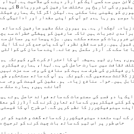
لائن میں سے کسی ایک کو آرڈر دینے کی صلاحیت ہے۔لہذا، 
یوری کو یقینی بنا سکتی ہے۔لیکن اگر گاہک ہماری فیکٹر
 موسم ہو رہا ہے، تو آپ کو اپنی مقدار اور ادائیگی کے
زیادہ لچکدار ہے۔ہم بیرون ملک مقیم صارفین کے ساتھ ا
برآمدی تجربات ہیں تاکہ صارفین کو پیشگی خطرات سے بچن
ی ضروریات کو سمجھ سکتے ہیں۔ بڑے پیمانے پر مسائل سے ن
قبول ہیں۔رقم سے قطع نظر، آپ کے پاس جمع کرنے کا ایک م
 جا سکے کہ آرڈر مکمل ہو جائے۔اپنے سامان کی کوالٹی 
ہوں، ہماری ٹیم ہمیشہ آپ کا احترام کرے گی، کیونکہ ہم 
تلف ثقافت میں مہارت حاصل کی ہے۔لہذا، ہماری فیکٹری ک
ری فیکٹری کی طرف سے بہت کم منافع کی وجہ سے عزت نہیں 
ز کلائنٹ سمجھیں گے۔کیونکہ ہم آپ کے ساتھ مستحکم، طو
ابل ہیں۔خواہ منافع زیادہ ہو۔مشین کی قیمت کی وجہ سے
جانتے ہیں، ہمارے ملک میں مشینوں کو بہت اپ گریڈ کیا گیا تھا!
یک یا دو قسم کی مصنوعات کے ساتھ فوائد حاصل ہوتے ہیں
پ کو کئی فیکٹریوں کے ساتھ تعاون کرنے کے آرڈرز کو معق
اپنے مینوفیکچررز کا نظم کریں گے۔اس طرح آپ کا قیمتی 
ر کے لیے متعدد مینوفیکچررز کے ساتھ گفت و شنید کو ترج
خاص طور پر اس ٹیم کے ساتھ بات چیت کرنے کو ترجیح د
مجموعی طور پر، ہمارے ساتھ رہیں، آپ کو مزید فوائد حاصل ہوں گے: