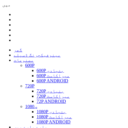
میں
گھر
مینوفیکچرنگ ڈسپلے
مصنوعات
600P
600P بنیادی
600P میراکاسٹ
600P ANDROID
720P
720P بنیادی
720P میراکاسٹ
72P ANDROID
1080ص
1080P بنیادی
1080P میراکاسٹ
1080P ANDROID
ہمارے بارے میں