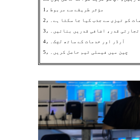
1، مؤثر طریقے سے مربوط
ومات کو تیزی سے جذب کیا جا سکتا ہے۔
ید تجارتی قدر، اضافی قدریں بنائیں۔
4، آرڈر اور خدمات کے ساتھ لچک۔
5، چین میں فیملی ٹیم حاصل کریں۔