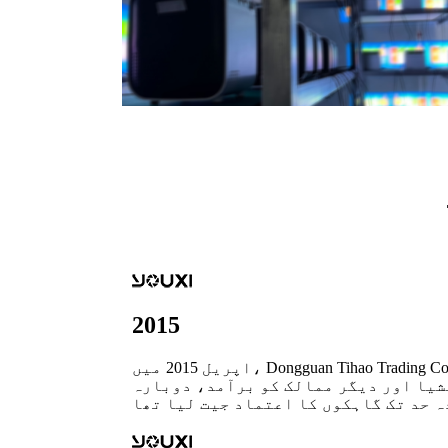
2015
اپریل 2015 میں، Dongguan Tihao Trading Co., LTD قائم کی گئی۔اہم کاروبار میں شامل ہیں: ہارڈ ویئر کی اشیاء، ٹیکسٹائل، الیکٹرانک
شیا اور دیگر ممالک کو برآمد، دوبارہ