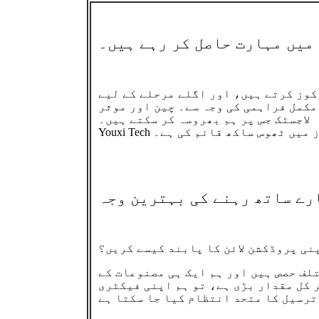
میں مہارت حاصل کر رہے ہیں۔
کوز کرتے ہیں، اور اگلے مرحلے کے لیے
مکمل فراہمی کی وجہ سے۔ چین اور موثر
لاجسٹک جس پر ہم بھروسہ کر سکتے ہیں۔
ائرز میں ٹھوس ساکھ قائم کی ہے۔
رے ساتھ رہنے کی بہترین وجہ
نی پروڈکشن لائن کا پابند کیسے کریں؟
لف حصص ہیں اور ہم ایک ہی مصنوعات کے
 کل مقدار بڑی ہے، تو ہم اپنی فیکٹری