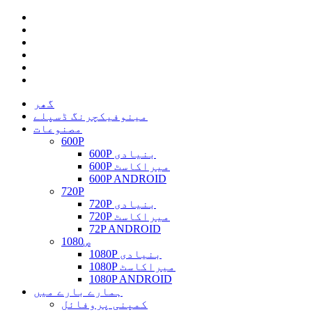
گھر
مینوفیکچرنگ ڈسپلے
مصنوعات
600P
600P بنیادی
600P میراکاسٹ
600P ANDROID
720P
720P بنیادی
720P میراکاسٹ
72P ANDROID
1080ص
1080P بنیادی
1080P میراکاسٹ
1080P ANDROID
ہمارے بارے میں
کمپنی پروفائل