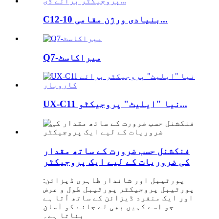
C12-بنیادی ورژن مقامی 10...
Q7-میراکاسٹ
UX-C11 نیا "ایلیٹ" پروجیکٹو...
فنکشنل حسب ضرورت کے ساتھ مقدار
کی ضروریات کے لیے ایک پروجیکٹر
پورٹیبل اور شاندار ظاہری ڈیزائن:
پورٹیبل پروجیکٹر پورٹیبل طول و عرض
اور ایک منفرد ڈیزائن کے ساتھ آتا ہے
جو اسے کہیں بھی لے جانے کو آسان
بناتا ہے۔