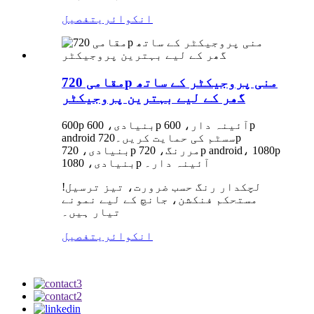
انکوائری
تفصیل
مقامی 720p منی پروجیکٹر کے ساتھ
گھر کے لیے بہترین پروجیکٹر
600p بنیادی، 600p آئینہ دار، 600p
android سسٹم کی حمایت کریں۔720p
بنیادی، 720p مررنگ، 720p android، 1080p
بنیادی، 1080p آئینہ دار۔
لچکدار رنگ حسب ضرورت، تیز ترسیل!
مستحکم فنکشن، جانچ کے لیے نمونے
تیار ہیں۔
انکوائری
تفصیل