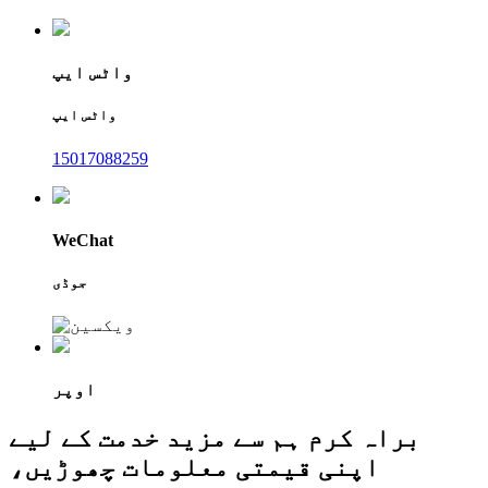
واٹس ایپ
واٹس ایپ
15017088259
WeChat
جوڈی
اوپر
براہ کرم ہم سے مزید خدمت کے لیے
اپنی قیمتی معلومات چھوڑیں،