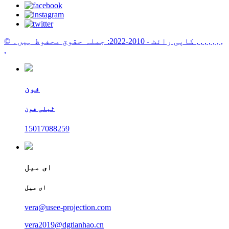
, , , , , , ,
© کاپی رائٹ - 2010-2022: جملہ حقوق محفوظ ہیں۔
,
فون
ٹیلی فون
15017088259
ای میل
ای میل
vera@usee-projection.com
vera2019@dgtianhao.cn