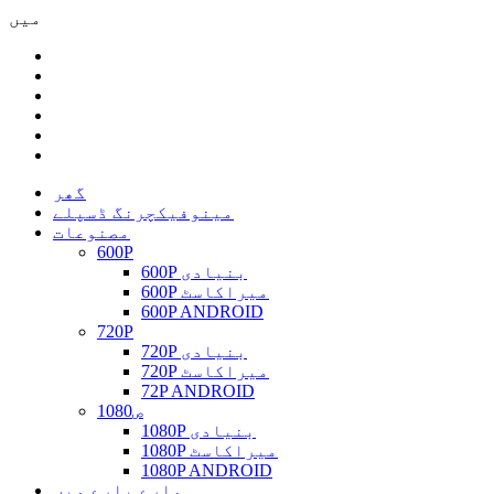
میں
گھر
مینوفیکچرنگ ڈسپلے
مصنوعات
600P
600P بنیادی
600P میراکاسٹ
600P ANDROID
720P
720P بنیادی
720P میراکاسٹ
72P ANDROID
1080ص
1080P بنیادی
1080P میراکاسٹ
1080P ANDROID
ہمارے بارے میں