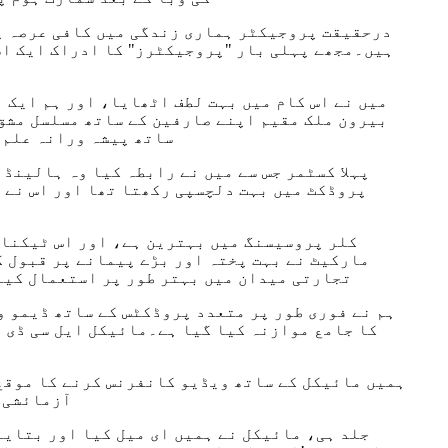
درحقیقت پروجیکٹر ہماری زندگی میں کافی عرصہ پہ
ہیں۔مجھے پہلی بار "پروجیکٹرز" کا ادراک ایک اش
میں نے اس کام میں بہت لطف اٹھایا، اور ہم ایک 
بیرون ملک مقیم اپنے صارفین کے ساتھ مسلسل مشق 
ساتھ پیشہ ورانہ علم 
پہلا کسٹمر جس سے میں نے رابطہ کیا وہ ہالینڈ
مارکیٹ نے بہت پختہ اور بڑے پیمانے پر قبول 
تجارتی میدان میں بہتر طور پر استعمال کیا 
ہم نے فوری طور پر متعدد پروڈکٹس کے ساتھ ڈیمو 
کا جامع موازنہ کیا گیا ہے۔مائیکل ایل سی ڈی پ
ہمیں مائیکل کے ساتھ ویڈیو کانفرنس کرنے کا موقع 
آزمائشی م
جلد ہی، مائیکل نے ہمیں ای میل کیا اور بتایا