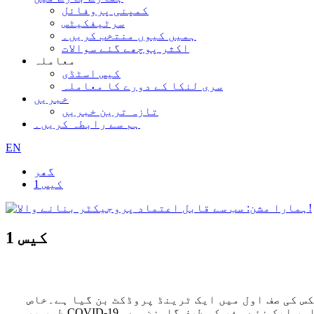
کمپنی پروفائل
سرٹیفکیٹس
ہمیں کیوں منتخب کریں۔
اکثر پوچھے گئے سوالات
معاملہ
کیس اسٹڈی
سری لنکا کے دورے کا معاملہ
خبریں
تازہ ترین خبریں
ہم سے رابطہ کریں۔
EN
گھر
کیس 1
کیس 1
س کی صف اول میں ایک ٹرینڈ پروڈکٹ بن گیا ہے۔خاص