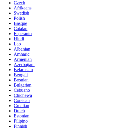
Czech
Afrikaans
Swedish
Polish
Basque
Catalan
Esperanto
Hindi
Lao
Albanian
Amharic
Armenian
Azerbaijani
Belarusian
Bengali
Bosnian
Bulgarian
Cebuano
Chichewa
Corsican
Croatian
Dutch
Estonian
Filipino
Finnish