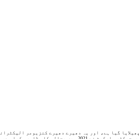
ھیلایا گیا ہے، اور یہ دھیرے دھیرے کنزیومر الیکٹرانک
الی کا مظاہرہ کیا ہے، اور ایک نئے سفر کی طرف گامزن ہے۔