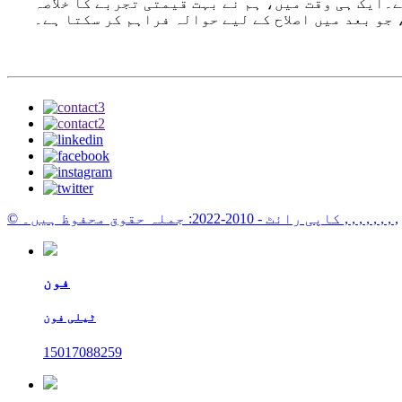
۔ایک ہی وقت میں، ہم نے بہت قیمتی تجربے کا خلاصہ
 جو بعد میں اصلاح کے لیے حوالہ فراہم کر سکتا ہے۔
, , , , , , , ,
© کاپی رائٹ - 2010-2022: جملہ حقوق محفوظ ہیں۔
فون
ٹیلی فون
15017088259