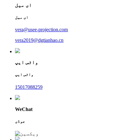
ای میل
ای میل
vera@usee-projection.com
vera2019@dgtianhao.cn
واٹس ایپ
واٹس ایپ
15017088259
WeChat
جوڈی