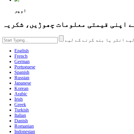
اوپر
English
French
German
Portuguese
Spanish
Russian
Japanese
Korean
Arabic
Irish
Greek
Turkish
Italian
Danish
Romanian
Indonesian