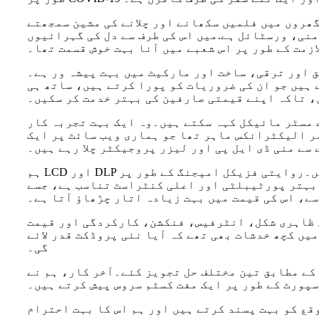
ھروں میں فلمیں سکھانے اور چلانے کی مشین سمجھتے
نی، ورسٹائل ہے.میں اس کی طرف سے دل کی گہرائیوں
 اور ترقی، ساخت اور مارکیٹ میں بہت پیشہ ور ہے۔
ہیں جو ان کی ضروریات کو پورا کرتے ہیں، ساتھ ہی
، تاکہ اپنے قیمتی صارفین کی بہتر خدمت کر سکیں۔
 مسٹر مائیکل کہہ سکتے ہیں۔وہ ایک بہت تجربہ کار
س ماہر تھا جو ہماری ویب سائٹ پر ایک LCD پروڈکٹ میں بہت دلچسپی رکھتا تھا اور اس نے ہم سے رابطہ کیا۔ہماری ٹیم نے فوری طور پر
سے منی ڈی ایل پی اور لیزر پروجیکٹر چلا رہے ہیں۔
ہم LCD اور DLP سمیت دو مختلف پروجیکٹروں میں مصروف ہیں۔روایتی فزیکل امیجنگ کے طور پر، LCD کلر پروسیسنگ میں بہترین ہے، اور اس ٹیکنالوجی کو
 بہتر پورٹیبلٹی اور اعلی کنٹراسٹ تناسب ہے، جسے
سے، اس کی قیمت میں بہت زیادہ اتار چڑھاؤ آتا ہے۔
ں ظاہری شکل، انٹرفیس، فنکشن، کارکردگی اور قیمت
یں کچھ خدشات بھی تھے کہ آیا نئی پروڈکٹ قدر لائے
گی۔
 کے مطابق تین مختلف حل تجویز کئے۔آخر کار، ہم نے
پورٹ کے طور پر ایک مفت کسٹم سروس پیش کرتے ہیں۔
قع کو بہت پسند کرتے ہیں اور ہم اس کا بہت احترام