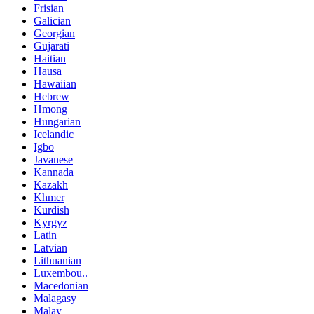
Frisian
Galician
Georgian
Gujarati
Haitian
Hausa
Hawaiian
Hebrew
Hmong
Hungarian
Icelandic
Igbo
Javanese
Kannada
Kazakh
Khmer
Kurdish
Kyrgyz
Latin
Latvian
Lithuanian
Luxembou..
Macedonian
Malagasy
Malay