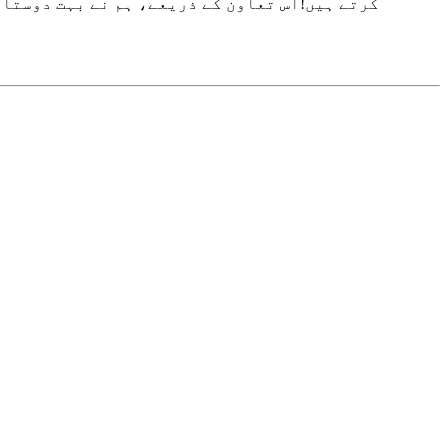
کرتے ہیں!اس تعاون کے ذریعے، ہم نے بہت دوستان