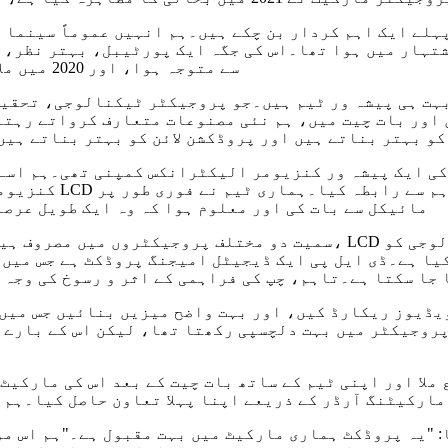
لے ایک اہم کردار بن چکے ہیں۔ہم انہیں عموماً سینما گ
تہار میں ہوا تھا۔اس کی جگہ ایک پورٹیبل، بہتر نظر، م
سے متوجہ ہوا، اور 2020 میں ملازمت کے طور پر اس شعبے میں آنا بہت خوش قسمت تھا۔
بہت ہی پیشہ ور ٹیم ہیں۔جو پروجیکٹر ٹیکنالوجی، تحقیق
اور بات چیت میں، ہم نئی مصنوعات متعارف کرواتے رہتے 
کو بہتر بناتے ہیں اور پروڈکشن لائن کو بہتر بناتے ہیں
 کی ایک پیشہ ور کنزیومر الیکٹرانکس کمپنی تھی۔ہم اسے
کنزیومر الیکٹرانک
مائیکل سے بات کی اور معلوم ہوا کہ وہ ایک طویل عرصے 
کیا ہے۔ڈی ایل پی ایک ڈیجیٹل امیجنگ پروڈکٹ ہے جس میں
جا سکتا ہے۔تاہم، چپ کی فراہمی کے اثر و رسوخ کی وجہ 
ویڈیوز ریکارڈ کیں، اور بہت واضح میزیں بنائیں جس می
روجیکٹر میں بہت دلچسپی رکھتا تھا، لیکن اس کے بارے م
ملا اور اپنی ٹیم کے ساتھ بات چیت کے بعد اس کی مارکیٹ
ارکیٹنگ آرڈر کے ذریعے اپنا پہلا تعاون حاصل کیا۔ہم س
: "یہ پروڈکٹ ہماری مارکیٹ میں بہت مقبول ہے۔"ہم اس مو