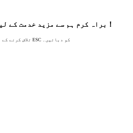
براہ کرم ہم سے مزید خدمت کے لیے اپنی قیمتی معلومات چھوڑیں، شکریہ！
تلاش کرنے کے لیے انٹر یا بند کرنے کے لیے ESC کو دبائیں۔